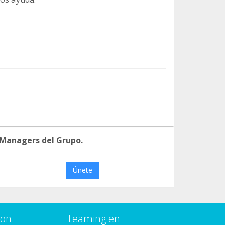
 Managers del Grupo.
Únete
con
Teaming en