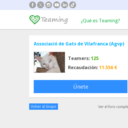
¿Qué es Teaming?
Associació de Gats de Vilafranca (Agvp)
Teamers:
125
Recaudación:
11.556 €
Únete
Volver al Grupo
Ver el foro compl