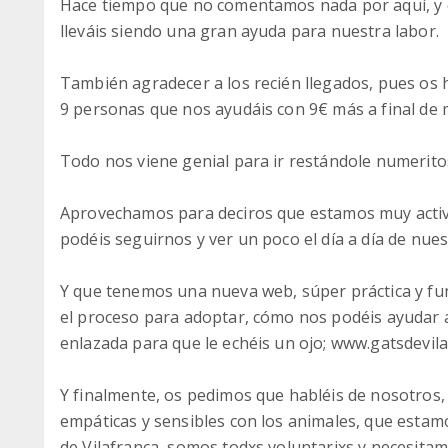
Hace tiempo que no comentamos nada por aquí, y 
lleváis siendo una gran ayuda para nuestra labor.
También agradecer a los recién llegados, pues os 
9 personas que nos ayudáis con 9€ más a final de 
Todo nos viene genial para ir restándole numeritos
Aprovechamos para deciros que estamos muy activ
podéis seguirnos y ver un poco el día a día de nues
Y que tenemos una nueva web, súper práctica y fun
el proceso para adoptar, cómo nos podéis ayudar
enlazada para que le echéis un ojo; www.gatsdevila
Y finalmente, os pedimos que habléis de nosotros,
empáticas y sensibles con los animales, que esta
de Vilafranca, somos todxs voluntarixs y necesita