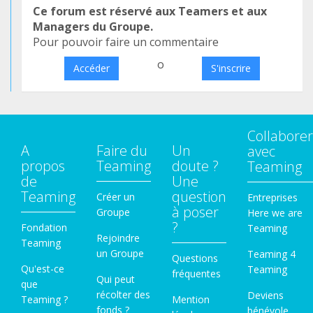
Ce forum est réservé aux Teamers et aux
Managers du Groupe.
Pour pouvoir faire un commentaire
o
Accéder
S'inscrire
Collaborer
A
Faire du
Un
avec
propos
Teaming
doute ?
Teaming
de
Une
Teaming
question
Créer un
Entreprises
à poser
Groupe
Here we are
?
Fondation
Teaming
Rejoindre
Teaming
un Groupe
Teaming 4
Questions
Qu'est-ce
Teaming
fréquentes
Qui peut
que
récolter des
Deviens
Teaming ?
Mention
fonds ?
bénévole