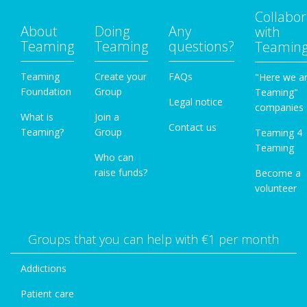
Collabor
About
Doing
Any
with
Teaming
Teaming
questions?
Teamin
Teaming
Create your
FAQs
"Here we a
Foundation
Group
Teaming"
Legal notice
companies
What is
Join a
Contact us
Teaming?
Group
Teaming 4
Teaming
Who can
raise funds?
Become a
volunteer
Groups that you can help with €1 per month
Addictions
Patient care