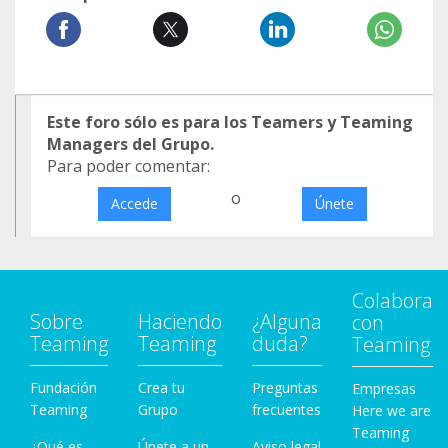
Este foro sólo es para los Teamers y Teaming
Managers del Grupo.
Para poder comentar:
o
Accede
Únete
Colabora
Sobre
Haciendo
¿Alguna
con
Teaming
Teaming
duda?
Teaming
Fundación
Crea tu
Preguntas
Empresas
Teaming
Grupo
frecuentes
Here we are
Teaming
¿Qué es
Únete a un
Aviso legal