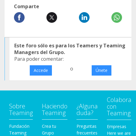
Comparte
Este foro sólo es para los Teamers y Teaming
Managers del Grupo.
Para poder comentar:
o
Accede
Únete
Colabora
Sobre
Haciendo
¿Alguna
con
Teaming
Teaming
duda?
Teaming
Fundación
Crea tu
Preguntas
Empresas
Teaming
Grupo
frecuentes
Here we are