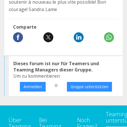
soutenir à nouveau le plus vite possible! Bon
courage! Sandra Lame
Comparte
Dieses forum ist nur für Teamers und
Teaming Managers dieser Gruppe.
Um zu kommentieren:
o
Anmelden
Gruppe unterstützen
Teamin
Über
Bei
Noch
unterst
Teaming
Teaming
Fragen?