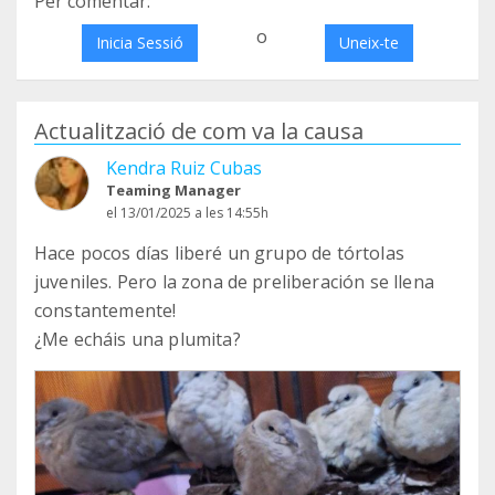
Per comentar:
o
Inicia Sessió
Uneix-te
Actualització de com va la causa
Kendra Ruiz Cubas
Teaming Manager
el 13/01/2025 a les 14:55h
Hace pocos días liberé un grupo de tórtolas
juveniles. Pero la zona de preliberación se llena
constantemente!
¿Me echáis una plumita?