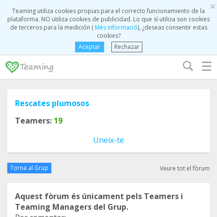
×
Teaming utiliza cookies propias para el correcto funcionamiento de la
plataforma. NO utiliza cookies de publicidad. Lo que sí utiliza son cookies
de terceros para la medición (
Més informació
), ¿deseas consentir estas
cookies?
Aceptar
Rechazar
☰
Rescates plumosos
Teamers:
19
Uneix-te
Torna al Grup
Veure tot el fòrum
Aquest fòrum és únicament pels Teamers i
Teaming Managers del Grup.