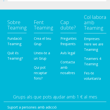
Col·labora
Sobre
Fent
Cap
amb
Teaming
Teaming
dubte?
Teaming
Fundació
Crea el teu
Preguntes
Empreses
Teaming
Grup
freqüents
Here we are
Teaming
Què és
Uneix-te a
Avís legal
Teaming?
un Grup
Teamers 4
Contacta
Teaming
Qui pot
amb
recaptar
nosaltres
Fes-te
fons?
voluntari/a
Grups als que pots ajudar amb 1 € al mes
Suport a persones amb adicció