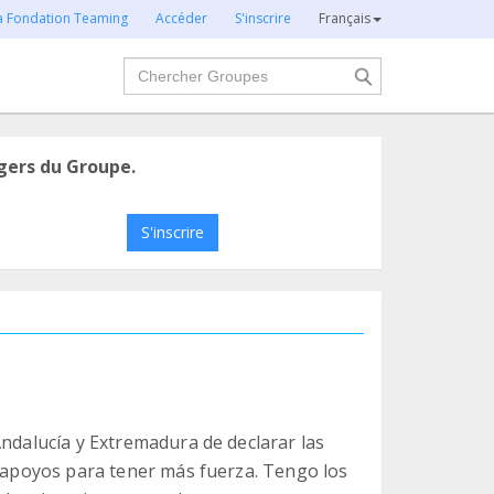
la Fondation Teaming
Accéder
S'inscrire
Français
Chercher
gers du Groupe.
S'inscrire
Andalucía y Extremadura de declarar las
n apoyos para tener más fuerza. Tengo los