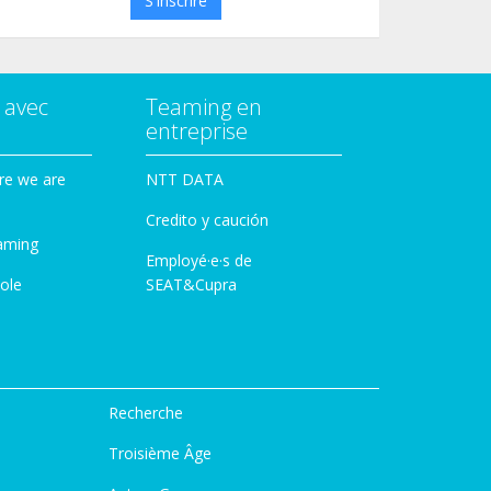
S'inscrire
 avec
Teaming en
entreprise
re we are
NTT DATA
Credito y caución
aming
Employé·e·s de
ole
SEAT&Cupra
Recherche
Troisième Âge