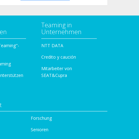
Teaming in
zen
Unternehmen
 Teaming"-
NTT DATA
Credito y caución
aming
Mitarbeiter von
unterstützen
SEAT&Cupra
t
Forschung
Senioren