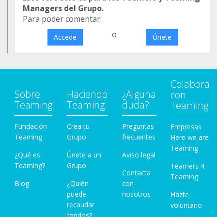
Managers del Grupo.
Para poder comentar:
o
Accede
Únete
Colabora
Sobre
Haciendo
¿Alguna
con
Teaming
Teaming
duda?
Teaming
Fundación
Crea tu
Preguntas
Empresas
Teaming
Grupo
frecuentes
Here we are
Teaming
¿Qué es
Únete a un
Aviso legal
Teaming?
Grupo
Teamers 4
Contacta
Teaming
Blog
¿Quién
con
puede
nosotros
Hazte
recaudar
voluntario
fondos?