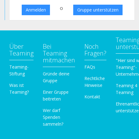
o
Anmelden
Gruppe unterstützen
Teamin
Über
Bei
Noch
unterst
Teaming
Teaming
Fragen?
mitmachen
"Hier sind w
Teaming-
FAQs
Teaming"-
Stiftung
Gründe deine
Unternehm
Rechtliche
Gruppe
Was ist
Hinweise
Teaming 4
Teaming?
Einer Gruppe
Teaming
Kontakt
beitreten
Ehrenamtli
Wer darf
unterstütz
Spenden
sammeln?