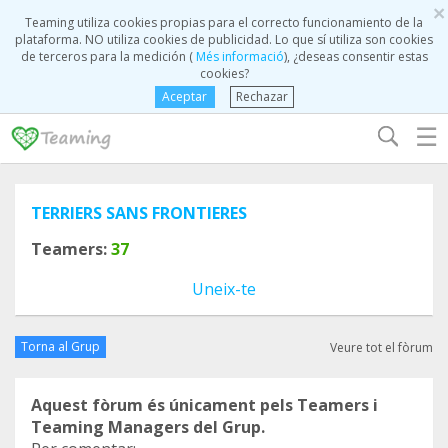
×
Teaming utiliza cookies propias para el correcto funcionamiento de la
plataforma. NO utiliza cookies de publicidad. Lo que sí utiliza son cookies
de terceros para la medición (
Més informació
), ¿deseas consentir estas
cookies?
Aceptar
Rechazar
☰
TERRIERS SANS FRONTIERES
Teamers:
37
Uneix-te
Torna al Grup
Veure tot el fòrum
Aquest fòrum és únicament pels Teamers i
Teaming Managers del Grup.