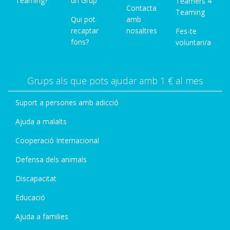
Teaming?
un Grup
Teamers 4
Contacta
Teaming
Qui pot
amb
recaptar
nosaltres
Fes-te
fons?
voluntari/a
Grups als que pots ajudar amb 1 € al mes
Suport a persones amb adicció
Ajuda a malalts
Cooperació Internacional
Defensa dels animals
Discapacitat
Educació
Ajuda a families