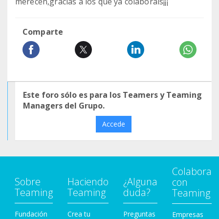
merecen,gracias a los que ya colaborais¡¡¡
Comparte
Este foro sólo es para los Teamers y Teaming
Managers del Grupo.
Accede
Colabora
Sobre
Haciendo
¿Alguna
con
Teaming
Teaming
duda?
Teaming
Fundación
Crea tu
Preguntas
Empresas