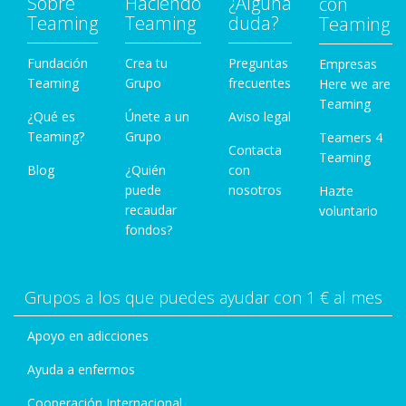
Sobre
Haciendo
¿Alguna
con
Teaming
Teaming
duda?
Teaming
Fundación
Crea tu
Preguntas
Empresas
Teaming
Grupo
frecuentes
Here we are
Teaming
¿Qué es
Únete a un
Aviso legal
Teaming?
Grupo
Teamers 4
Contacta
Teaming
Blog
¿Quién
con
puede
nosotros
Hazte
recaudar
voluntario
fondos?
Grupos a los que puedes ayudar con 1 € al mes
Apoyo en adicciones
Ayuda a enfermos
Cooperación Internacional