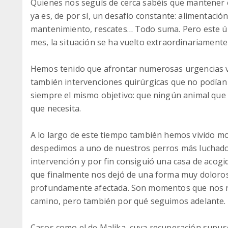
Quienes nos seguís de cerca sabéis que mantener 
ya es, de por sí, un desafío constante: alimentación
mantenimiento, rescates… Todo suma. Pero este úl
mes, la situación se ha vuelto extraordinariamente
Hemos tenido que afrontar numerosas urgencias ve
también intervenciones quirúrgicas que no podían
siempre el mismo objetivo: que ningún animal que 
que necesita.
A lo largo de este tiempo también hemos vivido mo
despedimos a uno de nuestros perros más luchad
intervención y por fin consiguió una casa de acogi
que finalmente nos dejó de una forma muy doloros
profundamente afectada. Son momentos que nos r
camino, pero también por qué seguimos adelante.
Casos como el de Malika, cuya recuperación supu