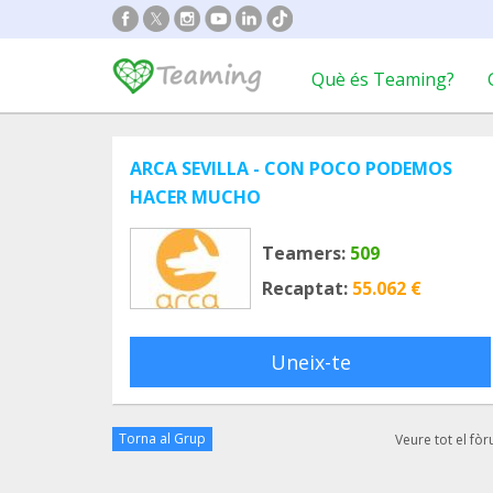
Què és Teaming?
ARCA SEVILLA - CON POCO PODEMOS
HACER MUCHO
Teamers:
509
Recaptat:
55.062 €
Uneix-te
Torna al Grup
Veure tot el fò