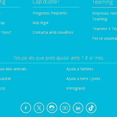
ng
Cap dubte?
Teaming
p
Preguntes freqüents
Empreses Her
Teaming
rup
Avís legal
Teamers 4 Te
r fons?
Contacta amb nosaltres
Fes-te voluntar
Grups als que pots ajudar amb 1 € al mes
sa dels animals
Ajuda a families
pacitat
Ajuda a nens i joves
ció
Immigració