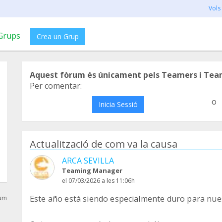
Vols
Grups
Crea un Grup
Aquest fòrum és únicament pels Teamers i Tea
Per comentar:
o
Inicia Sessió
Actualització de com va la causa
ARCA SEVILLA
Teaming Manager
el 07/03/2026 a les 11:06h
Este año está siendo especialmente duro para nue
rum