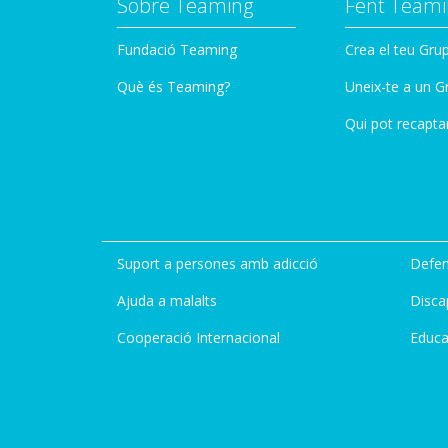
Sobre Teaming
Fent Teami
Fundació Teaming
Crea el teu Gru
Què és Teaming?
Uneix-te a un G
Qui pot recapta
Suport a persones amb adicció
Defen
Ajuda a malalts
Disca
Cooperació Internacional
Educa