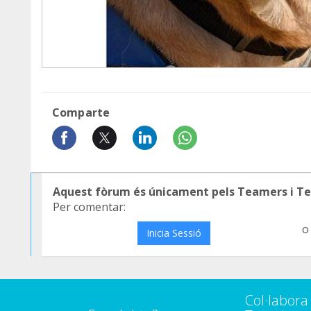
Comparte
Aquest fòrum és únicament pels Teamers i T
Per comentar:
o
Inicia Sessió
Col·labor