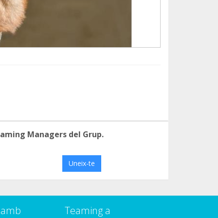
eaming Managers del Grup.
Uneix-te
a amb
Teaming a