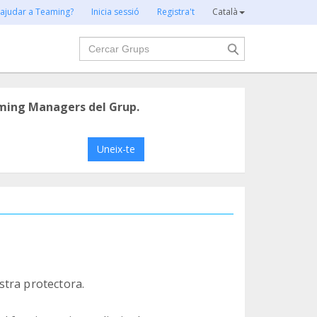
 ajudar a Teaming?
Inicia sessió
Registra't
Català
Cercar
ming Managers del Grup.
Uneix-te
stra protectora.