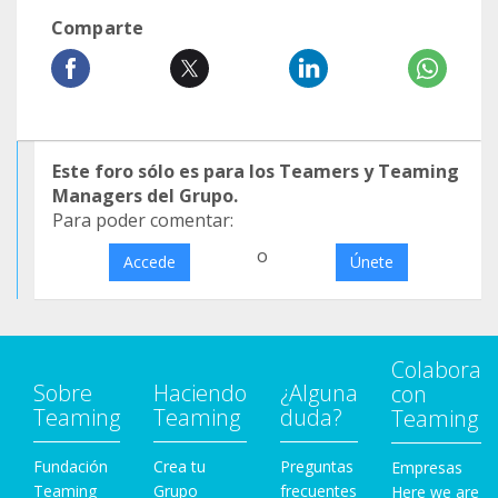
Comparte
Este foro sólo es para los Teamers y Teaming
Managers del Grupo.
Para poder comentar:
o
Accede
Únete
Colabora
Sobre
Haciendo
¿Alguna
con
Teaming
Teaming
duda?
Teaming
Fundación
Crea tu
Preguntas
Empresas
Teaming
Grupo
frecuentes
Here we are