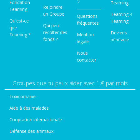
?
Fondation
Teaming
Rejoindre
Teaming
un Groupe
Teaming 4
Questions
Qu'est-ce
Teaming
fréquentes
Qui peut
que
récolter des
Deviens
Teaming ?
Mention
fonds ?
bénévole
légale
Nous
contacter
Groupes que tu peux aider avec 1 € par mois
Toxicomanie
Aide à des malades
Coopration internacionale
Défense des animaux