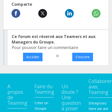
Comparte
Ce forum est réservé aux Teamers et aux
Managers du Groupe.
Pour pouvoir faire un commentaire
o
Accéder
S'inscrire
Collaborer
A
Faire du
Un
avec
propos
Teaming
doute ?
Teaming
de
Une
Teaming
question
Créer un
Entreprises
à poser
Groupe
Here we are