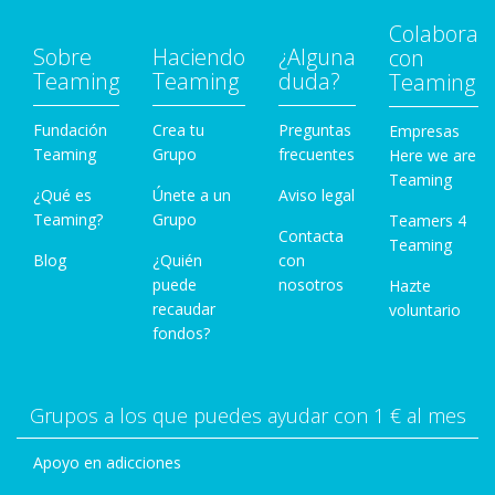
Colabora
Sobre
Haciendo
¿Alguna
con
Teaming
Teaming
duda?
Teaming
Fundación
Crea tu
Preguntas
Empresas
Teaming
Grupo
frecuentes
Here we are
Teaming
¿Qué es
Únete a un
Aviso legal
Teaming?
Grupo
Teamers 4
Contacta
Teaming
Blog
¿Quién
con
puede
nosotros
Hazte
recaudar
voluntario
fondos?
Grupos a los que puedes ayudar con 1 € al mes
Apoyo en adicciones