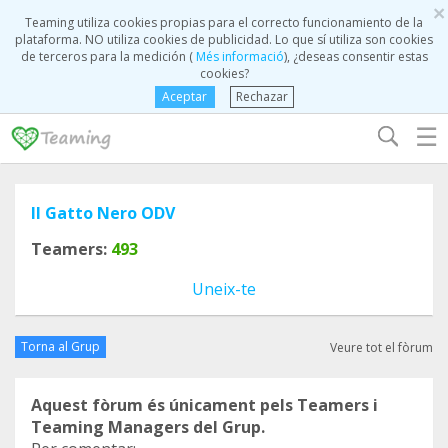
×
Teaming utiliza cookies propias para el correcto funcionamiento de la
plataforma. NO utiliza cookies de publicidad. Lo que sí utiliza son cookies
de terceros para la medición (
Més informació
), ¿deseas consentir estas
cookies?
Aceptar
Rechazar
☰
Il Gatto Nero ODV
Teamers:
493
Uneix-te
Torna al Grup
Veure tot el fòrum
Aquest fòrum és únicament pels Teamers i
Teaming Managers del Grup.