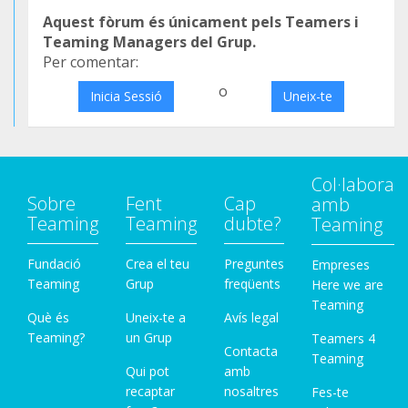
Aquest fòrum és únicament pels Teamers i
Teaming Managers del Grup.
Per comentar:
o
Inicia Sessió
Uneix-te
Col·labora
Sobre
Fent
Cap
amb
Teaming
Teaming
dubte?
Teaming
Fundació
Crea el teu
Preguntes
Empreses
Teaming
Grup
freqüents
Here we are
Teaming
Què és
Uneix-te a
Avís legal
Teaming?
un Grup
Teamers 4
Contacta
Teaming
Qui pot
amb
recaptar
nosaltres
Fes-te