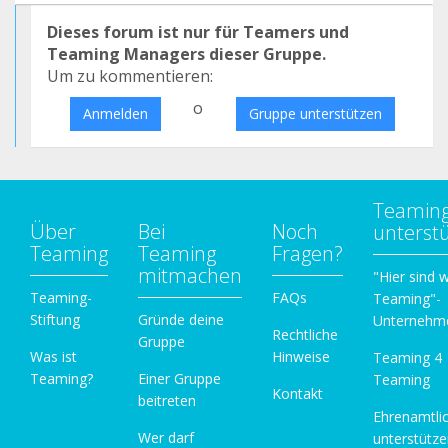
Dieses forum ist nur für Teamers und
Teaming Managers dieser Gruppe.
Um zu kommentieren:
o
Anmelden
Gruppe unterstützen
Teamin
Über
Bei
Noch
unterst
Teaming
Teaming
Fragen?
mitmachen
"Hier sind w
Teaming-
FAQs
Teaming"-
Stiftung
Gründe deine
Unternehm
Rechtliche
Gruppe
Was ist
Hinweise
Teaming 4
Teaming?
Einer Gruppe
Teaming
Kontakt
beitreten
Ehrenamtli
Wer darf
unterstütz