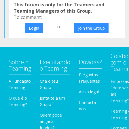
This forum is only for the Teamers and
Teaming Managers of this Group.
To comment:
o
Login
Join the Group
Colabo
Sobre o
Executando
Dúvidas?
com o
Teaming
o Teaming
Teami
Perguntas
A Fundação
Cria o teu
Frequentes
Empresas
Teaming
Grupo
"Here we
Aviso legal
are
O que é o
Junta-te a um
Teaming"
Contacta-
Teaming?
Grupo
nos
Teaming 
Quem pode
Teaming
angariar
fundos?
Torna-te