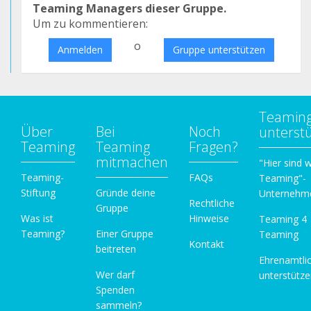
Teaming Managers dieser Gruppe.
Um zu kommentieren:
o
Anmelden
Gruppe unterstützen
Teamin
Über
Bei
Noch
unterst
Teaming
Teaming
Fragen?
mitmachen
"Hier sind w
Teaming-
FAQs
Teaming"-
Stiftung
Gründe deine
Unternehm
Rechtliche
Gruppe
Was ist
Hinweise
Teaming 4
Teaming?
Einer Gruppe
Teaming
Kontakt
beitreten
Ehrenamtli
Wer darf
unterstütz
Spenden
sammeln?