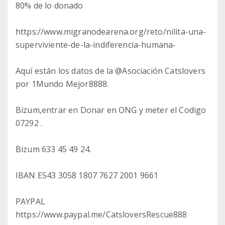
80% de lo donado
https://www.migranodearena.org/reto/nilita-una-
superviviente-de-la-indiferencia-humana-
Aquí están los datos de la @Asociación Catslovers
por 1Mundo Mejor8888.
Bizum,entrar en Donar en ONG y meter el Codigo
07292 .
Bizum 633 45 49 24.
IBAN ES43 3058 1807 7627 2001 9661
PAYPAL
https://www.paypal.me/CatsloversRescue888