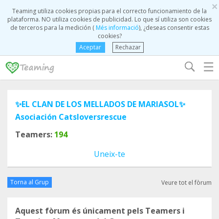
×
Teaming utiliza cookies propias para el correcto funcionamiento de la
plataforma. NO utiliza cookies de publicidad. Lo que sí utiliza son cookies
de terceros para la medición (
Més informació
), ¿deseas consentir estas
cookies?
Aceptar
Rechazar
☰
✨️EL CLAN DE LOS MELLADOS DE MARIASOL✨️
Asociación Catsloversrescue
Teamers:
194
Uneix-te
Torna al Grup
Veure tot el fòrum
Aquest fòrum és únicament pels Teamers i