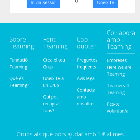
o
Inicia Sessió
Uneix-te
Col·labora
Sobre
Fent
Cap
amb
Teaming
Teaming
dubte?
Teaming
Fundació
Crea el teu
Preguntes
Empreses
Teaming
Grup
freqüents
Here we are
Teaming
Què és
Uneix-te a
Avís legal
Teaming?
un Grup
Teamers 4
Contacta
Teaming
Qui pot
amb
recaptar
nosaltres
Fes-te
fons?
voluntari/a
Grups als que pots ajudar amb 1 € al mes