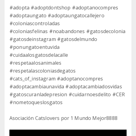
#adopta #adoptdontshop #adoptanocompres
#adoptaungato #adoptaungatocallejero
#coloniascontroladas
#coloniasfelinas #noabandones #gatosdecolonia
#gatosdeinstagram #gatosdelmundo
#ponungatoentuvida
#cuidaalosgatosdelacalle
#respetaalosanimales
#respetalascoloniasdegatos
#cats_of_instagram #adoptanocompres
#adoptacambiaunavida #adoptacambiadosvidas
#gatoscuranladepresion #cuidarnoesdelito #CER
#nometoqueslosgatos
Asociación Catslovers por 1 Mundo Mejor8888