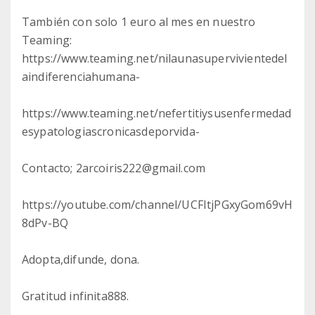
También con solo 1 euro al mes en nuestro
Teaming:
https://www.teaming.net/nilaunasupervivientedel
aindiferenciahumana-
https://www.teaming.net/nefertitiysusenfermedad
esypatologiascronicasdeporvida-
Contacto; 2arcoiris222@gmail.com
https://youtube.com/channel/UCFItjPGxyGom69vH
8dPv-BQ
Adopta,difunde, dona.
Gratitud infinita888.