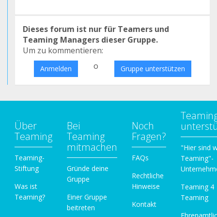
Dieses forum ist nur für Teamers und
Teaming Managers dieser Gruppe.
Um zu kommentieren:
o
Anmelden
Gruppe unterstützen
Teamin
Über
Bei
Noch
unterst
Teaming
Teaming
Fragen?
mitmachen
"Hier sind w
Teaming-
FAQs
Teaming"-
Stiftung
Gründe deine
Unternehm
Rechtliche
Gruppe
Was ist
Hinweise
Teaming 4
Teaming?
Einer Gruppe
Teaming
Kontakt
beitreten
Ehrenamtli