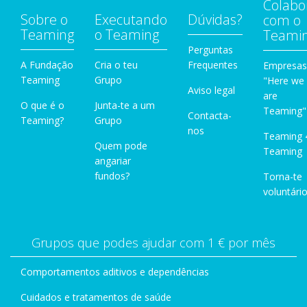
Colabo
Sobre o
Executando
Dúvidas?
com o
Teaming
o Teaming
Teami
Perguntas
A Fundação
Cria o teu
Frequentes
Empresas
Teaming
Grupo
"Here we
Aviso legal
are
O que é o
Junta-te a um
Teaming"
Contacta-
Teaming?
Grupo
nos
Teaming 
Quem pode
Teaming
angariar
fundos?
Torna-te
voluntário
Grupos que podes ajudar com 1 € por mês
Comportamentos aditivos e dependências
Cuidados e tratamentos de saúde