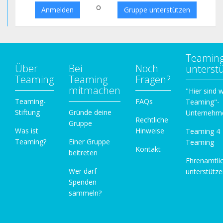
o
Anmelden
Gruppe unterstützen
Teamin
Über
Bei
Noch
unterst
Teaming
Teaming
Fragen?
mitmachen
"Hier sind w
Teaming-
FAQs
Teaming"-
Stiftung
Gründe deine
Unternehm
Rechtliche
Gruppe
Was ist
Hinweise
Teaming 4
Teaming?
Einer Gruppe
Teaming
Kontakt
beitreten
Ehrenamtli
Wer darf
unterstütz
Spenden
sammeln?