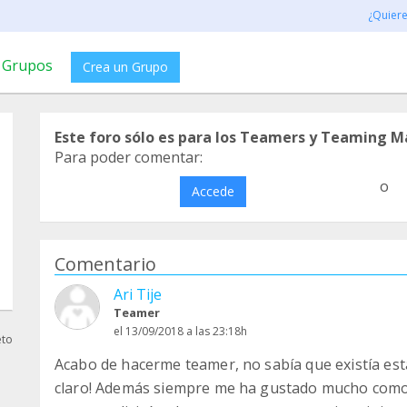
¿Quier
Grupos
Crea un Grupo
Este foro sólo es para los Teamers y Teaming M
Para poder comentar:
o
Accede
Comentario
Ari Tije
Teamer
el 13/09/2018 a las 23:18h
eto
Acabo de hacerme teamer, no sabía que existía esta 
claro! Además siempre me ha gustado mucho como g