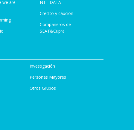
e we are
NTT DATA
Crédito y caución
aming
Compañeros de
io
SEAT&Cupra
Investigación
Personas Mayores
Otros Grupos