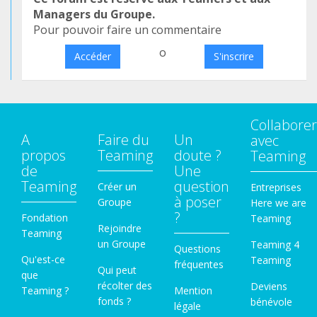
Managers du Groupe.
Pour pouvoir faire un commentaire
o
Accéder
S'inscrire
Collaborer
A
Faire du
Un
avec
propos
Teaming
doute ?
Teaming
de
Une
Teaming
question
Créer un
Entreprises
à poser
Groupe
Here we are
?
Fondation
Teaming
Rejoindre
Teaming
un Groupe
Teaming 4
Questions
Qu'est-ce
Teaming
fréquentes
Qui peut
que
récolter des
Deviens
Teaming ?
Mention
fonds ?
bénévole
légale