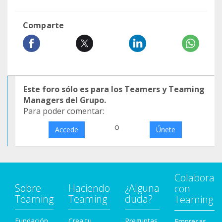
Comparte
Este foro sólo es para los Teamers y Teaming
Managers del Grupo.
Para poder comentar:
o
Accede
Únete
Colabora
Sobre
Haciendo
¿Alguna
con
Teaming
Teaming
duda?
Teaming
Fundación
Crea tu
Preguntas
Empresas