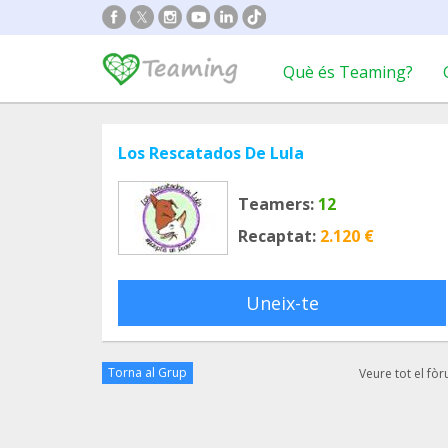
Què és Teaming?
Los Rescatados De Lula
Teamers:
12
Recaptat:
2.120 €
Uneix-te
Torna al Grup
Veure tot el fò