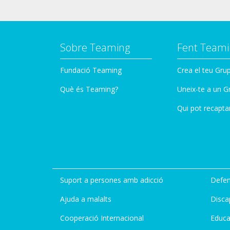
Sobre Teaming
Fent Teami
Fundació Teaming
Crea el teu Gru
Què és Teaming?
Uneix-te a un G
Qui pot recapta
Suport a persones amb adicció
Defen
Ajuda a malalts
Disca
Cooperació Internacional
Educa