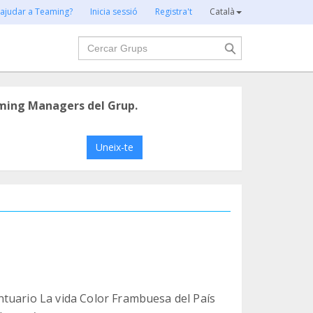
 ajudar a Teaming?
Inicia sessió
Registra't
Català
Cercar
ming Managers del Grup.
Uneix-te
tuario La vida Color Frambuesa del País