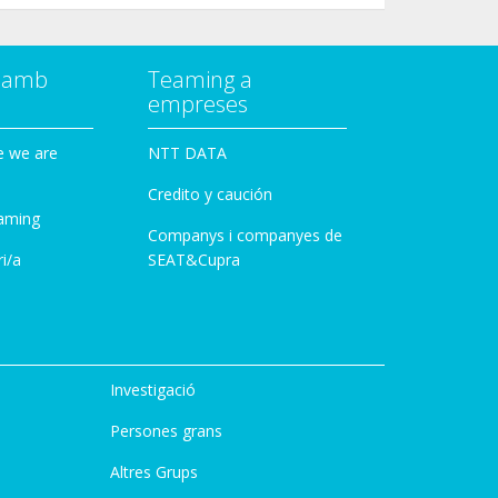
a amb
Teaming a
empreses
e we are
NTT DATA
Credito y caución
aming
Companys i companyes de
i/a
SEAT&Cupra
Investigació
Persones grans
Altres Grups