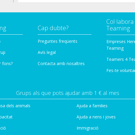
Col·labor
ng
Cap dubte?
Teaming
p
Preguntes freqüents
Empreses Her
Teaming
rup
Avís legal
Teamers 4 Te
r fons?
Contacta amb nosaltres
Fes-te voluntar
Grups als que pots ajudar amb 1 € al mes
sa dels animals
Ajuda a families
pacitat
Ajuda a nens i joves
ció
Immigració