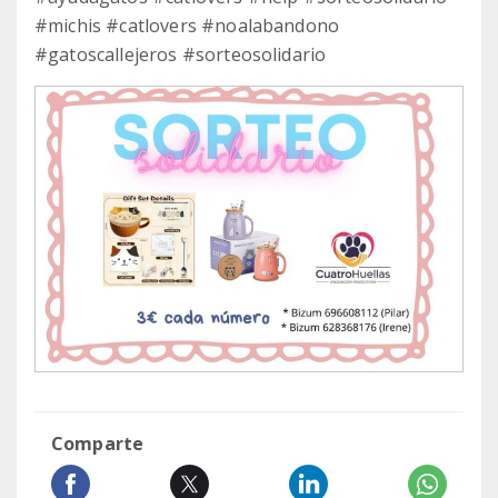
#michis #catlovers #noalabandono
#gatoscallejeros #sorteosolidario
Comparte