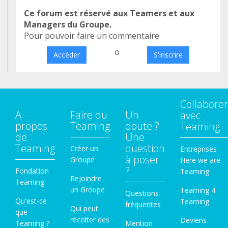
Ce forum est réservé aux Teamers et aux
Managers du Groupe.
Pour pouvoir faire un commentaire
o
Accéder
S'inscrire
Collaborer
A
Faire du
Un
avec
propos
Teaming
doute ?
Teaming
de
Une
Teaming
question
Créer un
Entreprises
à poser
Groupe
Here we are
?
Fondation
Teaming
Rejoindre
Teaming
un Groupe
Teaming 4
Questions
Qu'est-ce
Teaming
fréquentes
Qui peut
que
récolter des
Deviens
Teaming ?
Mention