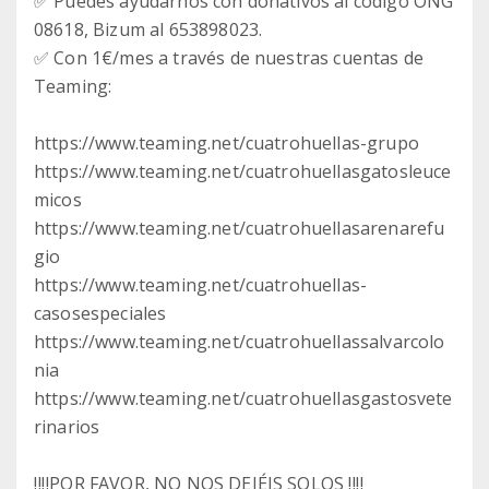
✅ Puedes ayudarnos con donativos al código ONG
08618, Bizum al 653898023.
✅ Con 1€/mes a través de nuestras cuentas de
Teaming:
https://www.teaming.net/cuatrohuellas-grupo
https://www.teaming.net/cuatrohuellasgatosleuce
micos
https://www.teaming.net/cuatrohuellasarenarefu
gio
https://www.teaming.net/cuatrohuellas-
casosespeciales
https://www.teaming.net/cuatrohuellassalvarcolo
nia
https://www.teaming.net/cuatrohuellasgastosvete
rinarios
‼️‼️POR FAVOR, NO NOS DEJÉIS SOLOS ‼️‼️