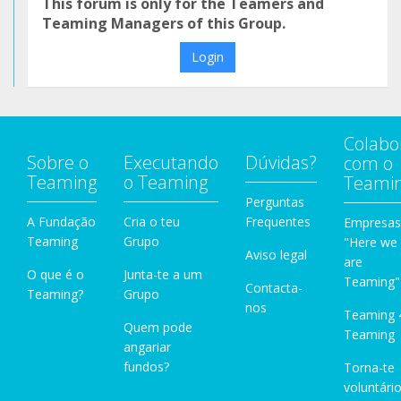
This forum is only for the Teamers and
Teaming Managers of this Group.
Login
Colabo
Sobre o
Executando
Dúvidas?
com o
Teaming
o Teaming
Teami
Perguntas
A Fundação
Cria o teu
Frequentes
Empresas
Teaming
Grupo
"Here we
Aviso legal
are
O que é o
Junta-te a um
Teaming"
Contacta-
Teaming?
Grupo
nos
Teaming 
Quem pode
Teaming
angariar
fundos?
Torna-te
voluntário