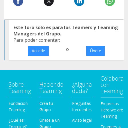
Este foro sólo es para los Teamers y Teaming
Managers del Grupo.
Para poder comentar:
o
Accede
Únete
Colabora
Sobre
Haciendo
¿Alguna
con
Teaming
Teaming
duda?
Teaming
Fundación
Crea tu
Preguntas
Empresas
Teaming
Grupo
frecuentes
Here we are
Teaming
¿Qué es
Únete a un
Aviso legal
Teaming?
Grupo
Teamers 4