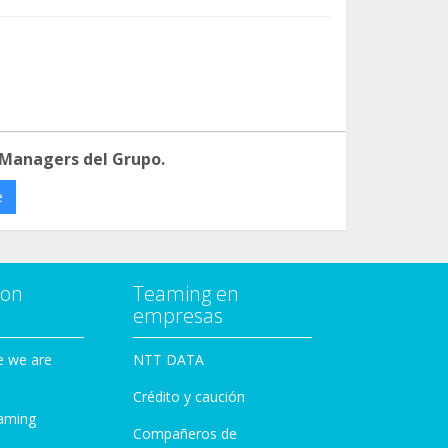
 Managers del Grupo.
e
con
Teaming en
empresas
e we are
NTT DATA
Crédito y caución
aming
Compañeros de