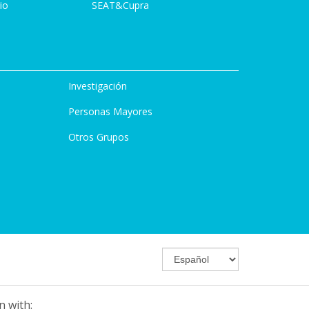
io
SEAT&Cupra
Investigación
Personas Mayores
Otros Grupos
n with: