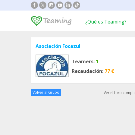
¿Qué es Teaming?
Asociación Focazul
Teamers:
1
Recaudación:
77 €
Volver al Grupo
Ver el foro compl