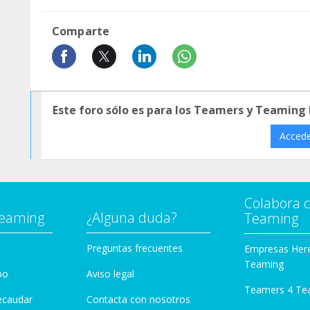
Comparte
Este foro sólo es para los Teamers y Teaming
Acced
Colabora 
Teaming
¿Alguna duda?
Teaming
Preguntas frecuentes
Empresas Her
Teaming
po
Aviso legal
Teamers 4 Te
ecaudar
Contacta con nosotros