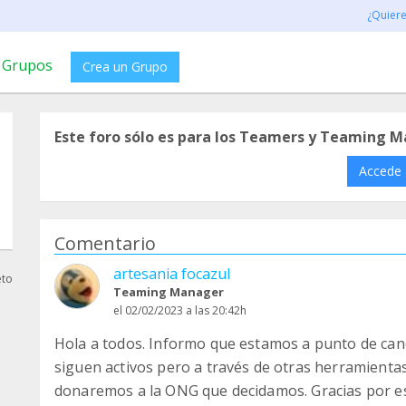
¿Quier
Grupos
Crea un Grupo
Este foro sólo es para los Teamers y Teaming M
Accede
Comentario
artesania focazul
eto
Teaming Manager
el 02/02/2023 a las 20:42h
Hola a todos. Informo que estamos a punto de canc
siguen activos pero a través de otras herramienta
donaremos a la ONG que decidamos. Gracias por e