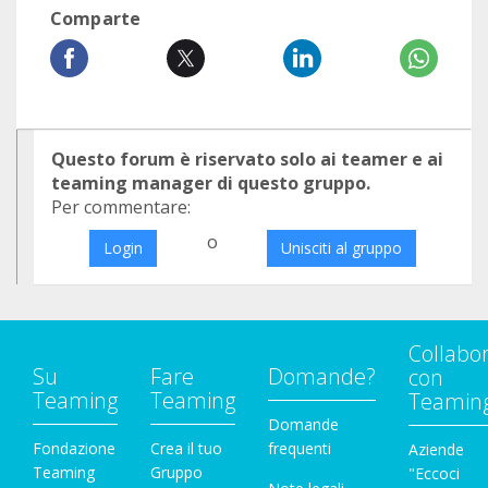
Comparte
Questo forum è riservato solo ai teamer e ai
teaming manager di questo gruppo.
Per commentare:
o
Login
Unisciti al gruppo
Collabo
Su
Fare
Domande?
con
Teaming
Teaming
Teamin
Domande
Fondazione
Crea il tuo
frequenti
Aziende
Teaming
Gruppo
"Eccoci