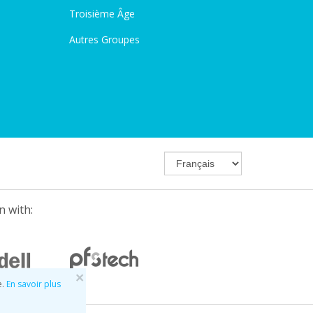
Troisième Âge
Autres Groupes
n with:
×
e.
En savoir plus