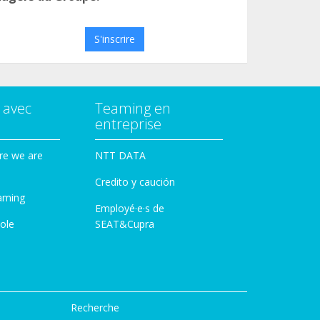
S'inscrire
 avec
Teaming en
entreprise
re we are
NTT DATA
Credito y caución
aming
Employé·e·s de
ole
SEAT&Cupra
Recherche