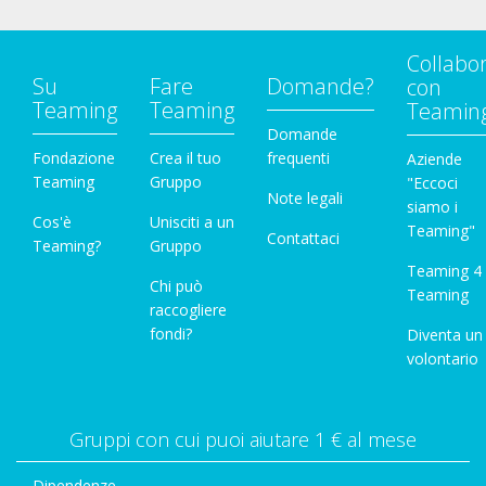
Collabo
Su
Fare
Domande?
con
Teaming
Teaming
Teamin
Domande
Fondazione
Crea il tuo
frequenti
Aziende
Teaming
Gruppo
"Eccoci
Note legali
siamo i
Cos'è
Unisciti a un
Teaming"
Contattaci
Teaming?
Gruppo
Teaming 4
Chi può
Teaming
raccogliere
fondi?
Diventa un
volontario
Gruppi con cui puoi aiutare 1 € al mese
Dipendenze