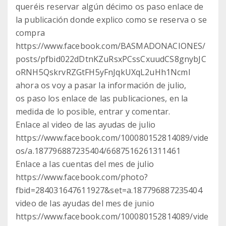
queréis reservar algún décimo os paso enlace de
la publicación donde explico como se reserva o se
compra
https://www.facebook.com/BASMADONACIONES/
posts/pfbid022dDtnKZuRsxPCssCxuudCS8gnybJC
oRNH5QskrvRZGtFH5yFnJqkUXqL2uHh1Ncml
ahora os voy a pasar la información de julio,
os paso los enlace de las publicaciones, en la
medida de lo posible, entrar y comentar.
Enlace al video de las ayudas de julio
https://www.facebook.com/100080152814089/vide
os/a.187796887235404/6687516261311461
Enlace a las cuentas del mes de julio
https://www.facebook.com/photo?
fbid=284031647611927&set=a.187796887235404
video de las ayudas del mes de junio
https://www.facebook.com/100080152814089/vide