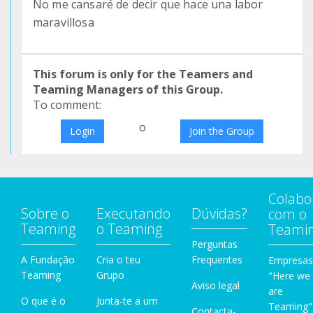
No me cansaré de decir que hace una labor
maravillosa
This forum is only for the Teamers and
Teaming Managers of this Group.
To comment:
o
Login
Join the Group
Colabo
Sobre o
Executando
Dúvidas?
com o
Teaming
o Teaming
Teami
Perguntas
A Fundação
Cria o teu
Frequentes
Empresas
Teaming
Grupo
"Here we
Aviso legal
are
O que é o
Junta-te a um
Teaming"
Contacta-