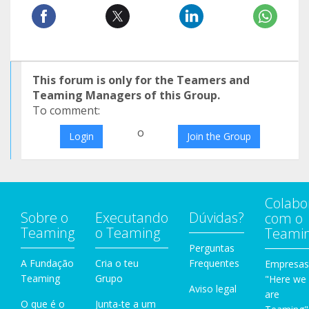
This forum is only for the Teamers and
Teaming Managers of this Group.
To comment:
o
Login
Join the Group
Colabo
Sobre o
Executando
Dúvidas?
com o
Teaming
o Teaming
Teami
Perguntas
A Fundação
Cria o teu
Frequentes
Empresas
Teaming
Grupo
"Here we
Aviso legal
are
O que é o
Junta-te a um