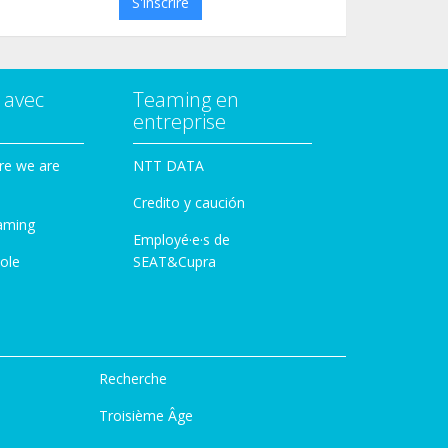
S'inscrire
 avec
Teaming en
entreprise
re we are
NTT DATA
Credito y caución
aming
Employé·e·s de
ole
SEAT&Cupra
Recherche
Troisième Âge