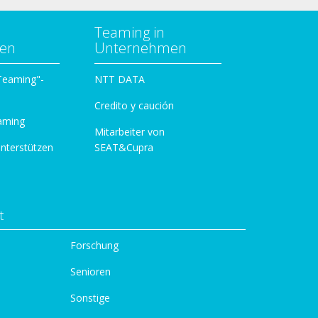
Teaming in
zen
Unternehmen
 Teaming"-
NTT DATA
Credito y caución
aming
Mitarbeiter von
unterstützen
SEAT&Cupra
t
Forschung
Senioren
Sonstige