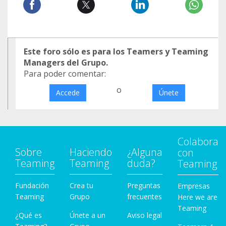
Este foro sólo es para los Teamers y Teaming
Managers del Grupo.
Para poder comentar:
o
Accede
Únete
Colabora
Sobre
Haciendo
¿Alguna
con
Teaming
Teaming
duda?
Teaming
Fundación
Crea tu
Preguntas
Empresas
Teaming
Grupo
frecuentes
Here we are
Teaming
¿Qué es
Únete a un
Aviso legal