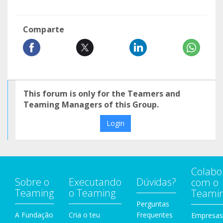
Comparte
This forum is only for the Teamers and
Teaming Managers of this Group.
Login
Colabo
Sobre o
Executando
Dúvidas?
com o
Teaming
o Teaming
Teami
Perguntas
A Fundação
Cria o teu
Frequentes
Empresas