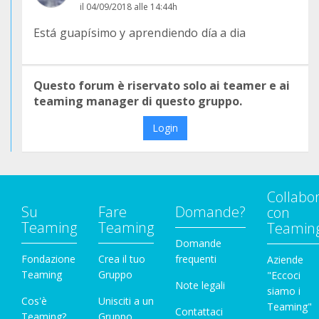
il 04/09/2018 alle 14:44h
Está guapísimo y aprendiendo día a dia
Questo forum è riservato solo ai teamer e ai
teaming manager di questo gruppo.
Login
Collabo
Su
Fare
Domande?
con
Teaming
Teaming
Teamin
Domande
Fondazione
Crea il tuo
frequenti
Aziende
Teaming
Gruppo
"Eccoci
Note legali
siamo i
Cos'è
Unisciti a un
Teaming"
Contattaci
Teaming?
Gruppo