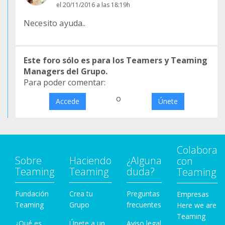
el 20/11/2016 a las 18:19h
Necesito ayuda..
Este foro sólo es para los Teamers y Teaming
Managers del Grupo.
Para poder comentar:
o
Accede
Únete
Colabora
Sobre
Haciendo
¿Alguna
con
Teaming
Teaming
duda?
Teaming
Fundación
Crea tu
Preguntas
Empresas
Teaming
Grupo
frecuentes
Here we are
Teaming
¿Qué es
Únete a un
Aviso legal