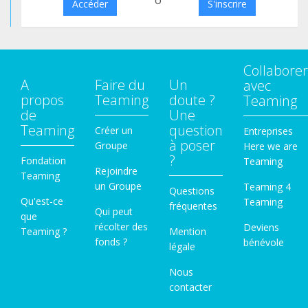
o
Accéder
S'inscrire
Collaborer
A
Faire du
Un
avec
propos
Teaming
doute ?
Teaming
de
Une
Teaming
question
Créer un
Entreprises
à poser
Groupe
Here we are
?
Fondation
Teaming
Rejoindre
Teaming
un Groupe
Teaming 4
Questions
Qu'est-ce
Teaming
fréquentes
Qui peut
que
récolter des
Deviens
Teaming ?
Mention
fonds ?
bénévole
légale
Nous
contacter