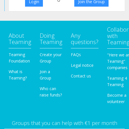
o
Login
Join the Group
Collabor
About
Doing
Any
with
Teaming
Teaming
questions?
Teamin
Teaming
Create your
FAQs
"Here we a
Foundation
Group
Teaming"
Legal notice
companies
What is
Join a
Contact us
Teaming?
Group
Teaming 4
Teaming
Who can
raise funds?
Become a
volunteer
Groups that you can help with €1 per month