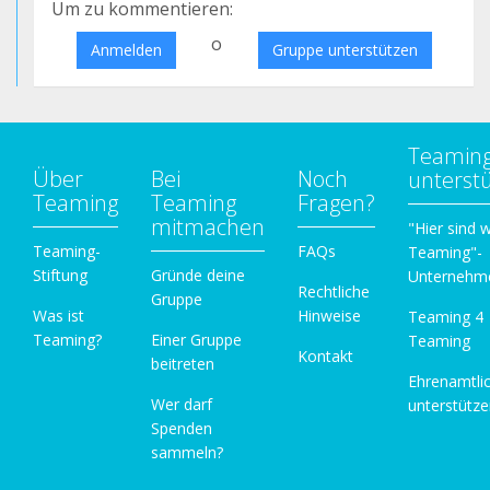
Um zu kommentieren:
o
Anmelden
Gruppe unterstützen
Teamin
Über
Bei
Noch
unterst
Teaming
Teaming
Fragen?
mitmachen
"Hier sind w
Teaming-
FAQs
Teaming"-
Stiftung
Gründe deine
Unternehm
Rechtliche
Gruppe
Was ist
Hinweise
Teaming 4
Teaming?
Einer Gruppe
Teaming
Kontakt
beitreten
Ehrenamtli
Wer darf
unterstütz
Spenden
sammeln?