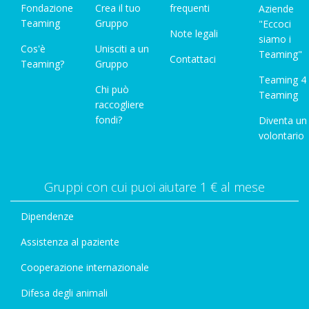
Fondazione
Crea il tuo
frequenti
Aziende
Teaming
Gruppo
"Eccoci
Note legali
siamo i
Cos'è
Unisciti a un
Teaming"
Contattaci
Teaming?
Gruppo
Teaming 4
Chi può
Teaming
raccogliere
fondi?
Diventa un
volontario
Gruppi con cui puoi aiutare 1 € al mese
Dipendenze
Assistenza al paziente
Cooperazione internazionale
Difesa degli animali