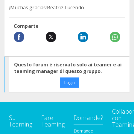
¡Muchas gracias!Beatriz Lucendo
Comparte
Questo forum è riservato solo ai teamer e ai
teaming manager di questo gruppo.
Login
Collabo
Su
Fare
Domande?
con
Teaming
Teaming
Teamin
Domande